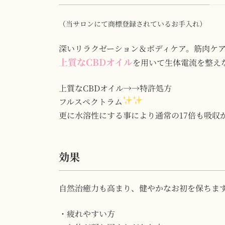
（当サロンにて商標登録されているお手入れ）
深いリラクゼーション＆ボディケア。筋肉ケ
上質なCBDオイル
を用いて生体電流を整え
上質なCBDオイル→→特許処方
フルスペクトラム
更に水溶性にする事により通常の17倍も吸収
効果
自然治癒力も高まり、健やかなお初を保ちま
・疲れやすい方