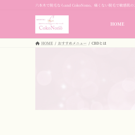
コ
ナ
六本木で脱毛ならand CokoNono。痛くない脱毛で敏感肌
ン
ビ
テ
ゲ
ン
ー
HOME
ツ
シ
へ
ョ
HOME
おすすめメニュー
CBDとは
ス
ン
キ
に
ッ
移
プ
動