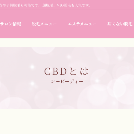
の方や子供脱毛も可能です。 顔脱毛、VIO脱毛も人気です。
サロン情報
脱毛メニュー
エステメニュー
痛くない脱毛
CBDとは
シービーディー