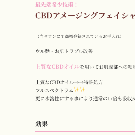
CBDアメージングフェイシ
（当サロンにて商標登録されているお手入れ）
ウル艶・お肌トラブル改善
上質なCBDオイル
を用いてお肌深部への細
上質なCBDオイル→→特許処方
フルスペクトラム
更に水溶性にする事により通常の17倍も吸収
効果