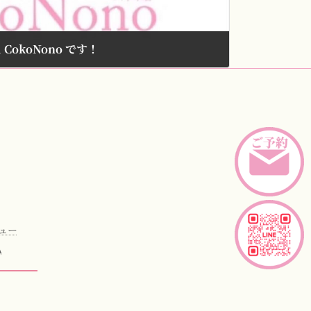
CokoNono です！
ュー
A