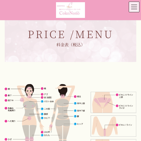
コ
ナ
ン
ビ
テ
ゲ
ン
ー
ツ
シ
PRICE /MENU
へ
ョ
ス
ン
料金表（税込）
キ
に
ッ
移
プ
動