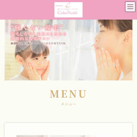
コ
ナ
ン
ビ
テ
ゲ
ン
ー
ツ
シ
へ
ョ
ス
ン
キ
に
ッ
移
プ
動
MENU
メニュー